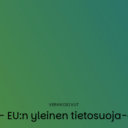
VERKKOSIVUT
EU:n ylei­nen tie­to­suo­ja