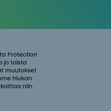
a Protection
 jo toista
at muutokset
amme hiukan
koittaa niin