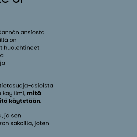
ädännön ansiosta
llä on
at huolehtineet
ja
ja
tietosuoja-asioista
a käy ilmi,
mitä
iitä käytetään
.
, ja sen
on sakoilla, joten