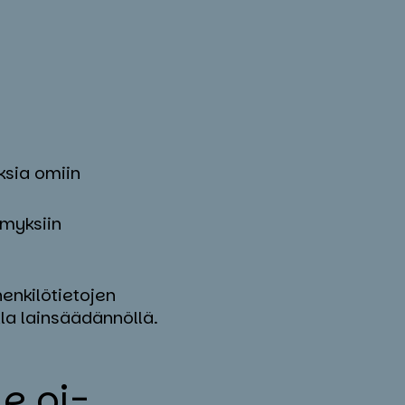
ksia omiin
ymyksiin
enkilötietojen
la lainsäädännöllä.
l­le oi­