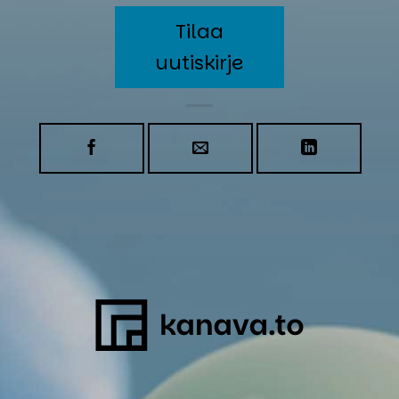
Tilaa
uutiskirje