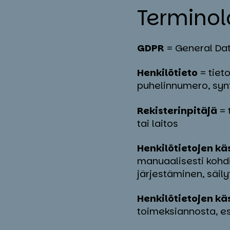
Ter­mi­no­
GDPR
= General Dat
Henkilötieto
= tieto
puhelinnumero, synt
Rekisterinpitäjä
= 
tai laitos
Henkilötietojen käs
manuaalisesti kohdi
järjestäminen, säi
Henkilötietojen käs
toimeksiannosta, es