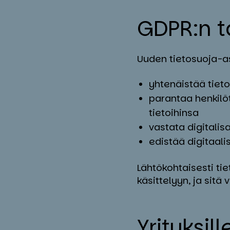
GDPR:n ta
Uuden tietosuoja-a
yhtenäistää tiet
parantaa henkilöt
tietoihinsa
vastata digitalis
edistää digitaali
Lähtökohtaisesti ti
käsittelyyn, ja sit
Yri­tyk­sil­