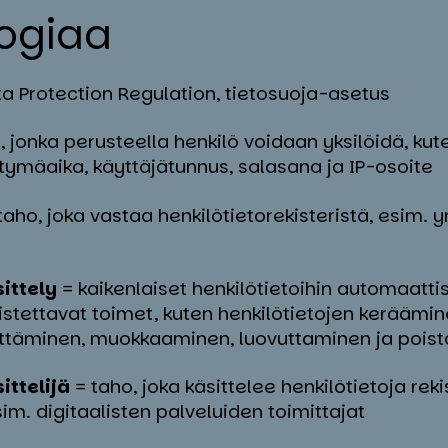
lo­giaa
a Protection Regulation, tietosuoja-asetus
, jonka perusteella henkilö voidaan yksilöidä, kute
ymäaika, käyttäjätunnus, salasana ja IP-osoite
taho, joka vastaa henkilötietorekisteristä, esim. 
ittely
= kaikenlaiset henkilötietoihin automaattis
stettavat toimet, kuten henkilötietojen keräämin
lyttäminen, muokkaaminen, luovuttaminen ja pois
ittelijä
= taho, joka käsittelee henkilötietoja reki
im. digitaalisten palveluiden toimittajat