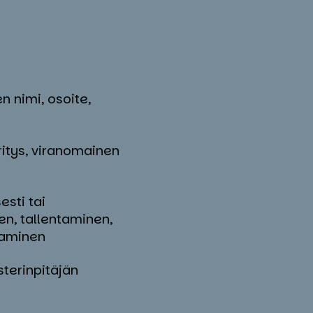
n nimi, osoite,
yritys, viranomainen
esti tai
en, tallentaminen,
taminen
sterinpitäjän