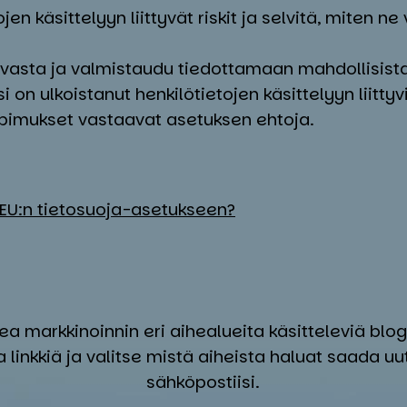
jen käsittelyyn liittyvät riskit ja selvitä, miten ne 
rvasta ja valmistaudu tiedottamaan mahdollisista
 on ulkoistanut henkilötietojen käsittelyyn liittyv
opimukset vastaavat asetuksen ehtoja.
 EU:n tietosuoja-asetukseen?
kea markkinoinnin eri aihealueita käsitteleviä b
a linkkiä ja valitse mistä aiheista haluat saada uu
sähköpostiisi.