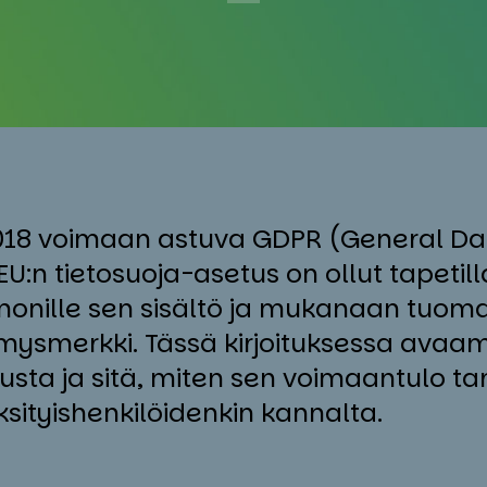
18 voimaan astuva GDPR (General Dat
EU:n tietosuoja-asetus on ollut tapetilla
monille sen sisältö ja mukanaan tuom
ymysmerkki. Tässä kirjoituksessa ava
usta ja sitä, miten sen voimaantulo tar
yksityishenkilöidenkin kannalta.