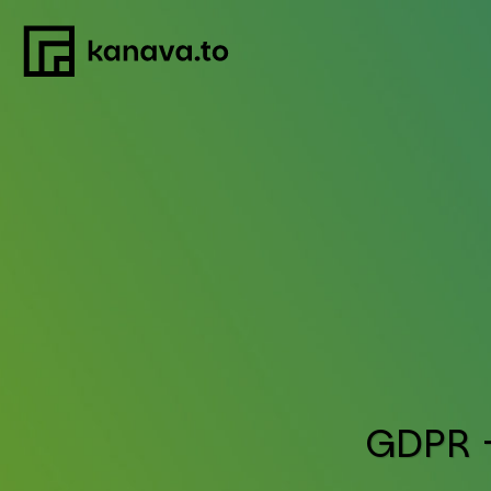
Skip
to
content
GDPR – 