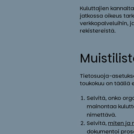
Kuluttajien kannalta
jatkossa oikeus tark
verkkopalveluihin, j
rekistereistä.
Muis­ti­lis­t
Tietosuoja-asetuks
toukokuu on täällä
Selvitä, onko or
mainontaa kulutt
nimettävä.
Selvitä,
miten ja 
dokumentoi prose