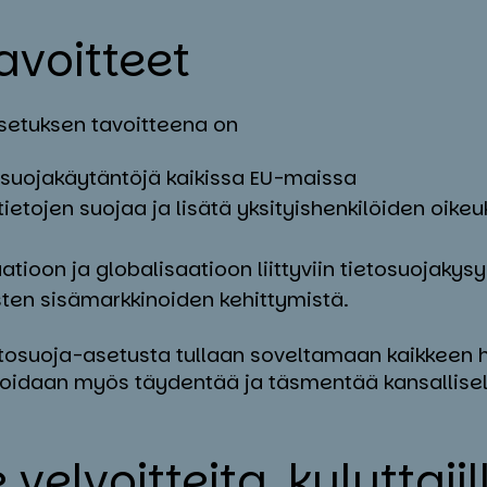
­voit­teet
setuksen tavoitteena on
osuojakäytäntöjä kaikissa EU-maissa
ietojen suojaa ja lisätä yksityishenkilöiden oikeu
aatioon ja globalisaatioon liittyviin tietosuojakys
sten sisämarkkinoiden kehittymistä.
etosuoja-asetusta tullaan soveltamaan kaikkeen h
ä voidaan myös täydentää ja täsmentää kansallisel
le vel­voit­tei­ta, ku­lut­ta­ji