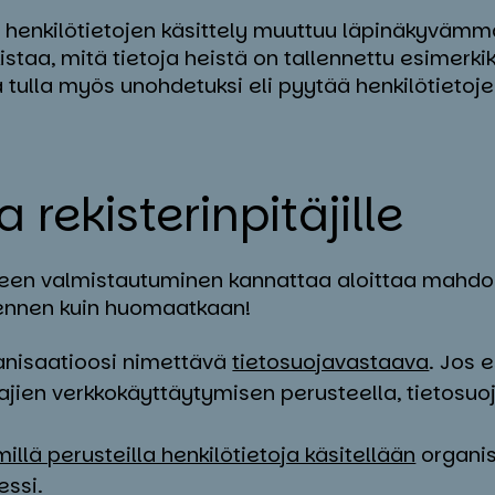
 henkilötietojen käsittely muuttuu läpinäkyvämmäk
istaa, mitä tietoja heistä on tallennettu esimerkik
a tulla myös unohdetuksi eli pyytää henkilötietoj
a re­kis­te­rin­pi­tä­jil­le
een valmistautuminen kannattaa aloittaa mahdoll
 ennen kuin huomaatkaan!
ganisaatioosi nimettävä
tietosuojavastaava
. Jos 
ajien verkkokäyttäytymisen perusteella, tietosu
millä perusteilla henkilötietoja käsitellään
organis
ssi.