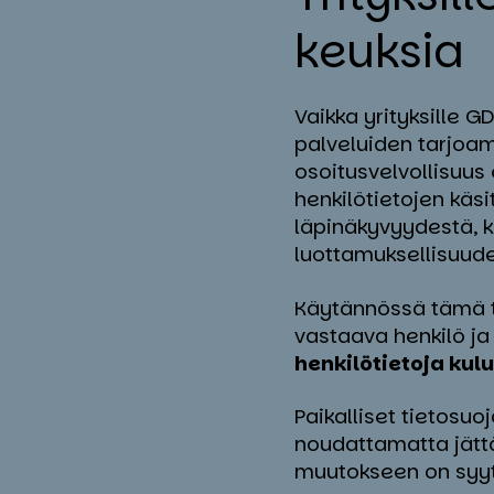
keuk­sia
Vaikka yrityksille 
palveluiden tarjoam
osoitusvelvollisuus
henkilötietojen käsi
läpinäkyvyydestä, 
luottamuksellisuude
Käytännössä tämä ta
vastaava henkilö ja 
henkilötietoja kul
Paikalliset tietosu
noudattamatta jättä
muutokseen on syy