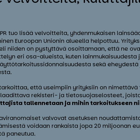
GDPR tuo lisää velvoitteita, yhdenmukaisen lainsä
inen Euroopan Unionin alueella helpottuu. Yrityksi
 eli niiden on pystyttävä osoittamaan, että ne ov
ttelyn eri osa-alueista, kuten lainmukaisuudesta 
käyttötarkoitussidonnaisuudesta sekä eheydestä 
sta.
rkoittaa, että useimpiin yrityksiin on nimettävä 
laadittava rekisteri- ja tietosuojaselosteet, joist
uttajista tallennetaan ja mihin tarkoitukseen n
ojaviranomaiset valvovat asetuksen noudattamista
misestä voidaan rankaista jopa 20 miljoonan eur
tä paneutua.