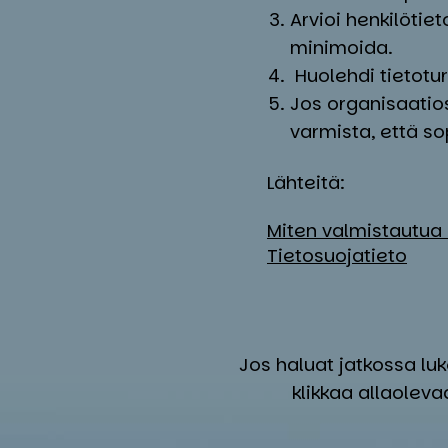
Arvioi henkilötieto
minimoida.
Huolehdi tietotu
Jos organisaatiosi
varmista, että s
Lähteitä:
Miten valmistautua
Tietosuojatieto
Jos haluat jatkossa lu
klikkaa allaoleva