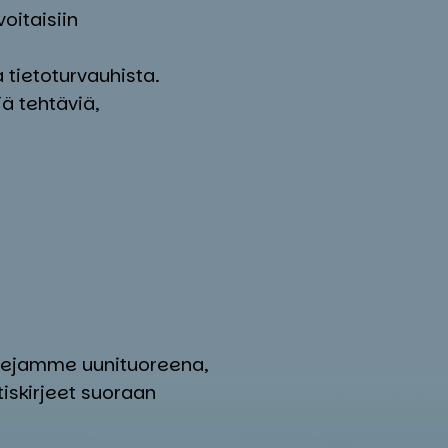
voitaisiin
 tietoturvauhista.
iä tehtäviä,
logejamme uunituoreena,
tiskirjeet suoraan