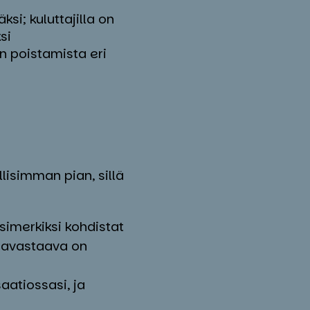
si; kuluttajilla on
si
en poistamista eri
isimman pian, sillä
esimerkiksi kohdistat
ojavastaava on
aatiossasi, ja