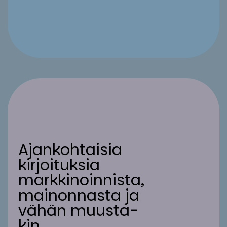
Ajan­koh­tai­sia
kir­joi­tuk­sia
mark­ki­noin­nis­ta,
mai­non­nas­ta ja
vä­hän muus­ta­
kin.