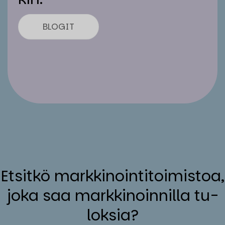
BLOGIT
Et­sit­kö mark­ki­noin­ti­toi­mis­toa,
jo­ka saa mark­ki­noin­nil­la tu­
lok­sia?