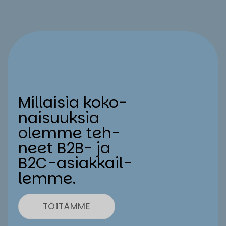
Mil­lai­sia ko­ko­
nai­suuk­sia
olem­me teh­
neet B2B- ja
B2C-asiak­kail­
lem­me.
TÖITÄMME