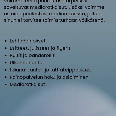
Voimme etsiä puolestasi tarpeisiisi
soveltuvat mediaratkaisut. Lisäksi voimme
asioida puolestasi median kanssa, jolloin
sinun ei tarvitse toimia turhaan välikätenä.
Lehtimainokset
Esitteet, julisteet ja flyerit
Kyltit ja banderollit
Ulkomainonta
Ikkuna-, auto- ja lattiateippaukset
Painopalvelun haku ja asioiminen
Mediaratkaisut