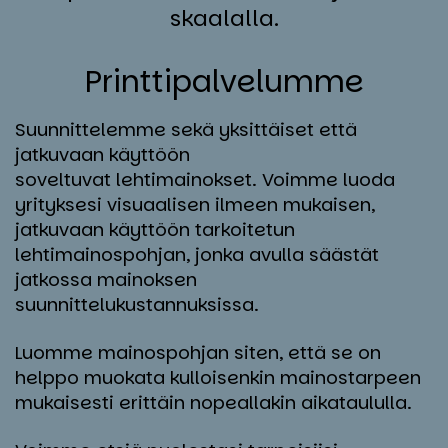
skaalalla.
Print­ti­pal­ve­lum­me
Suunnittelemme sekä yksittäiset että
jatkuvaan käyttöön
soveltuvat lehtimainokset. Voimme luoda
yrityksesi visuaalisen ilmeen mukaisen,
jatkuvaan käyttöön tarkoitetun
lehtimainospohjan, jonka avulla säästät
jatkossa mainoksen
suunnittelukustannuksissa.
Luomme mainospohjan siten, että se on
helppo muokata kulloisenkin mainostarpeen
mukaisesti erittäin nopeallakin aikataululla.