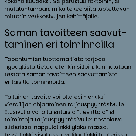
kokonaisuudeksi. Se perustuu faktoihin, ei
mututuntumaan, mikä tekee siitä luotettavan
mittarin verkkosivujen kehittäjälle.
Sa­man ta­voit­teen saa­vut­
ta­mi­nen eri toi­min­noil­la
Tapahtumien tuottama tieto tarjoaa
hyödyllistä tietoa etenkin silloin, kun halutaan
testata saman tavoitteen saavuttamista
erilaisilla toiminnoilla.
Tällainen tavoite voi olla esimerkiksi
vierailijan ohjaaminen tarjouspyyntösivulle.
Etusivulla voi olla erilaisia “tieviittoja” eli
toimintoja tarjouspyyntösivulle: nostokuva
sliderissä, nappulalinkki yläkulmassa,
tekstilinkki sisällössä, valikkolinkki footerissa