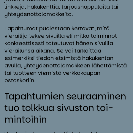
linkkejä, hakukenttiä, tarjousnappuloita tai
yhteydenottolomakkeita.
Tapahtumat puolestaan kertovat, mitä
vierailija tekee sivuilla eli mitkä toiminnot
konkreettisesti toteutuvat hänen sivuilla
vierailunsa aikana. Se voi tarkoittaa
esimerkiksi tiedon etsimistä hakukentän
avulla, yhteydenottolomakkeen lähettämistä
tai tuotteen viemistä verkkokaupan
ostoskoriin.
Ta­pah­tu­mien seu­raa­mi­nen
tuo tolk­kua si­vus­ton toi­
min­toi­hin