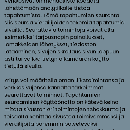
Verkkosivut on mahdollista koodata
lähettämään analytiikalle tietoa
tapahtumista. Tämä tapahtumien seuranta
siis seuraa vierailijoiden tekemiä tapahtumia
sivuilla. Seurattavia toimintoja voivat olla
esimerkiksi tarjousnapin painallukset,
lomakkeiden lähetykset, tiedoston
lataaminen, sivujen skrollaus sivun loppuun
asti tai vaikka tietyn aikamäärän käyttö
tietyllä sivulla.
Yritys voi määritellä oman liiketoimintansa ja
verkkosivujensa kannalta tärkeimmät
seurattavat toiminnot. Tapahtumien
seuraamisen käyttöönotto on kätevä keino
mitata sivuston eri toimintojen tehokkuutta ja
toisaalta kehittää sivustoa toimivammaksi ja
vierailijoita paremmin palvelevaksi