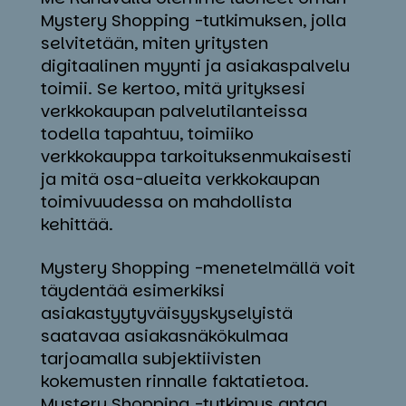
Mystery Shopping -tutkimuksen, jolla
selvitetään, miten yritysten
digitaalinen myynti ja asiakaspalvelu
toimii. Se kertoo, mitä yrityksesi
verkkokaupan palvelutilanteissa
todella tapahtuu, toimiiko
verkkokauppa tarkoituksenmukaisesti
ja mitä osa-alueita verkkokaupan
toimivuudessa on mahdollista
kehittää.
Mystery Shopping -menetelmällä voit
täydentää esimerkiksi
asiakastyytyväisyyskyselyistä
saatavaa asiakasnäkökulmaa
tarjoamalla subjektiivisten
kokemusten rinnalle faktatietoa.
Mystery Shopping -tutkimus antaa