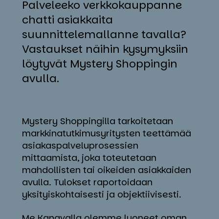
Palveleeko verkkokauppanne
chatti asiakkaita
suunnittelemallanne tavalla?
Vastaukset näihin kysymyksiin
löytyvät Mystery Shoppingin
avulla.
Mystery Shoppingilla tarkoitetaan
markkinatutkimusyritysten teettämää
asiakaspalveluprosessien
mittaamista, joka toteutetaan
mahdollisten tai oikeiden asiakkaiden
avulla. Tulokset raportoidaan
yksityiskohtaisesti ja objektiivisesti.
Me Kanavalla olemme luoneet oman