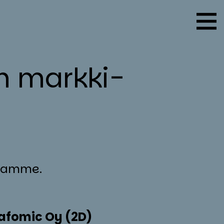
n mark­ki­
stamme.
a­fo­mic Oy
(2D)