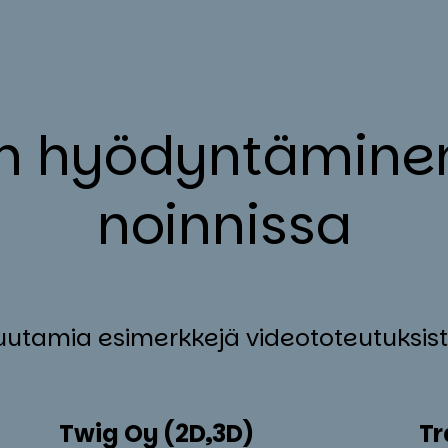
en hyö­dyn­tä­mi­ne
noin­nis­sa
uutamia esimerkkejä videototeutuksi
Twig Oy (2D,3D)
Tr