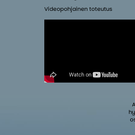
Videopohjainen toteutus
A
hy
o