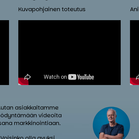
Kuvapohjainen toteutus
An
utan asiakkaitamme
ödyntämään videoita
sana markkinointiaan.
Voisinko olla avuksi