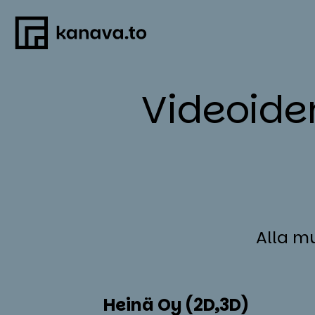
Skip
to
content
Vi­deoi­d
Alla m
Hei­nä Oy (2D,3D)