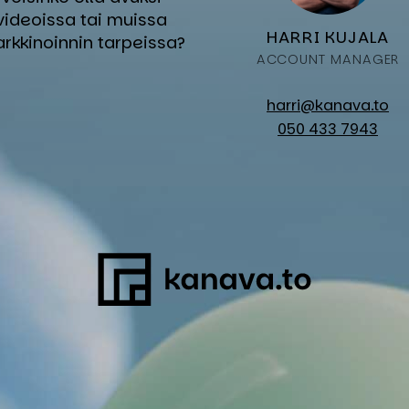
videoissa tai muissa
HAR­RI KU­JA­LA
rkkinoinnin tarpeissa?
AC­COUNT MA­NA­GER
harri@kanava.to
050 433 7943