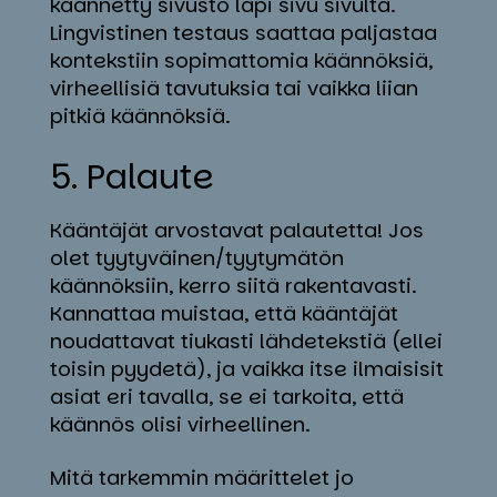
käännetty sivusto läpi sivu sivulta.
Lingvistinen testaus saattaa paljastaa
kontekstiin sopimattomia käännöksiä,
virheellisiä tavutuksia tai vaikka liian
pitkiä käännöksiä.
5. Pa­lau­te
Kääntäjät arvostavat palautetta! Jos
olet tyytyväinen/tyytymätön
käännöksiin, kerro siitä rakentavasti.
Kannattaa muistaa, että kääntäjät
noudattavat tiukasti lähdetekstiä (ellei
toisin pyydetä), ja vaikka itse ilmaisisit
asiat eri tavalla, se ei tarkoita, että
käännös olisi virheellinen.
Mitä tarkemmin määrittelet jo