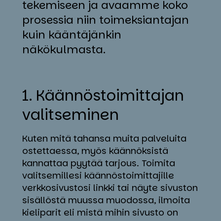
tekemiseen ja avaamme koko
prosessia niin toimeksiantajan
kuin kääntäjänkin
näkökulmasta.
1. Kään­nös­toi­mit­ta­jan
va­lit­se­mi­nen
Kuten mitä tahansa muita palveluita
ostettaessa, myös käännöksistä
kannattaa pyytää tarjous. Toimita
valitsemillesi käännöstoimittajille
verkkosivustosi linkki tai näyte sivuston
sisällöstä muussa muodossa, ilmoita
kieliparit eli mistä mihin sivusto on