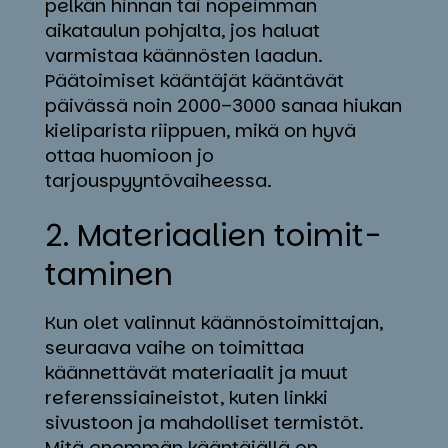
pelkän hinnan tai nopeimman
aikataulun pohjalta, jos haluat
varmistaa käännösten laadun.
Päätoimiset kääntäjät kääntävät
päivässä noin 2000–3000 sanaa hiukan
kieliparista riippuen, mikä on hyvä
ottaa huomioon jo
tarjouspyyntövaiheessa.
2. Ma­te­riaa­lien toi­mit­
ta­mi­nen
Kun olet valinnut käännöstoimittajan,
seuraava vaihe on toimittaa
käännettävät materiaalit ja muut
referenssiaineistot, kuten linkki
sivustoon ja mahdolliset termistöt.
Mitä enemmän kääntäjällä on