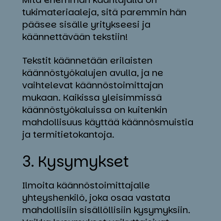
tukimateriaaleja, sitä paremmin hän
pääsee sisälle yritykseesi ja
käännettävään tekstiin!
Tekstit käännetään erilaisten
käännöstyökalujen avulla, ja ne
vaihtelevat käännöstoimittajan
mukaan. Kaikissa yleisimmissä
käännöstyökaluissa on kuitenkin
mahdollisuus käyttää käännösmuistia
ja termitietokantoja.
3. Ky­sy­myk­set
Ilmoita käännöstoimittajalle
yhteyshenkilö, joka osaa vastata
mahdollisiin sisällöllisiin kysymyksiin.