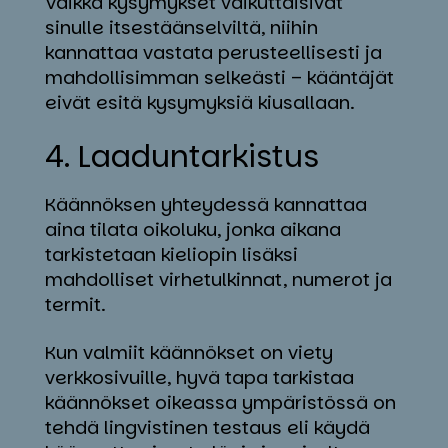
Vaikka kysymykset vaikuttaisivat
sinulle itsestäänselviltä, niihin
kannattaa vastata perusteellisesti ja
mahdollisimman selkeästi – kääntäjät
eivät esitä kysymyksiä kiusallaan.
4. Laa­dun­tar­kis­tus
Käännöksen yhteydessä kannattaa
aina tilata oikoluku, jonka aikana
tarkistetaan kieliopin lisäksi
mahdolliset virhetulkinnat, numerot ja
termit.
Kun valmiit käännökset on viety
verkkosivuille, hyvä tapa tarkistaa
käännökset oikeassa ympäristössä on
tehdä lingvistinen testaus eli käydä