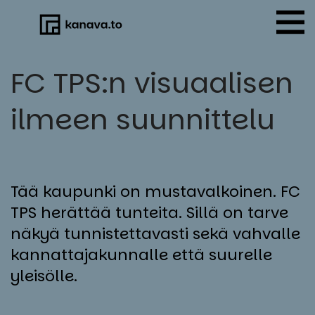
Skip
to
content
FC TPS:n vi­suaa­li­sen
il­meen suun­nit­te­lu
Tää kaupunki on mustavalkoinen. FC
TPS herättää tunteita. Sillä on tarve
näkyä tunnistettavasti sekä vahvalle
kannattajakunnalle että suurelle
yleisölle.