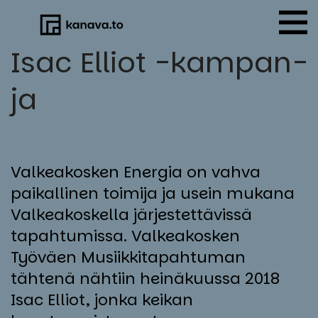
Skip
to
content
Isac El­liot -kam­pan­
ja
Valkeakosken Energia on vahva
paikallinen toimija ja usein mukana
Valkeakoskella järjestettävissä
tapahtumissa. Valkeakosken
Työväen Musiikkitapahtuman
tähtenä nähtiin heinäkuussa 2018
Isac Elliot, jonka keikan