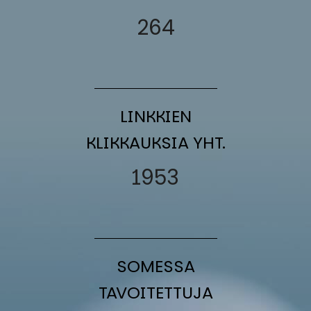
264
LINK­KIEN
KLIK­KAUK­SIA YHT.
1953
SO­MES­SA
TA­VOI­TET­TU­JA