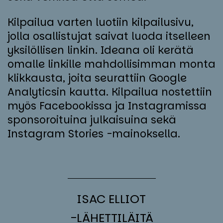
Kilpailua varten luotiin kilpailusivu,
jolla osallistujat saivat luoda itselleen
yksilöllisen linkin. Ideana oli kerätä
omalle linkille mahdollisimman monta
klikkausta, joita seurattiin Google
Analyticsin kautta. Kilpailua nostettiin
myös Facebookissa ja Instagramissa
sponsoroituina julkaisuina sekä
Instagram Stories -mainoksella.
ISAC EL­LIOT
-LÄ­HET­TI­LÄI­TÄ