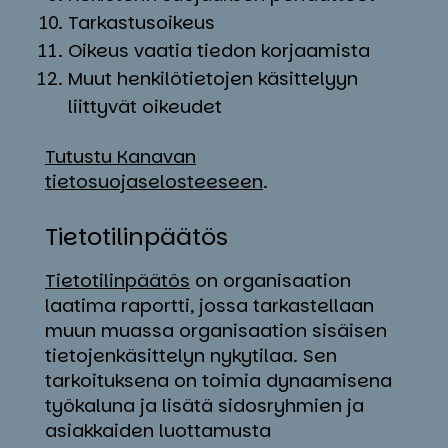
Tarkastusoikeus
Oikeus vaatia tiedon korjaamista
Muut henkilötietojen käsittelyyn
liittyvät oikeudet
Tutustu Kanavan
tietosuojaselosteeseen
.
Tie­to­ti­lin­pää­tös
Tietotilinpäätös
on organisaation
laatima raportti, jossa tarkastellaan
muun muassa organisaation sisäisen
tietojenkäsittelyn nykytilaa. Sen
tarkoituksena on toimia dynaamisena
työkaluna ja lisätä sidosryhmien ja
asiakkaiden luottamusta