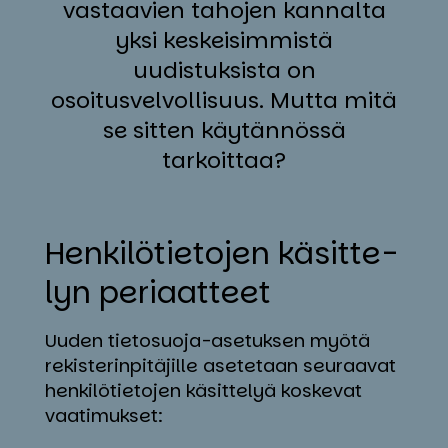
vastaavien tahojen kannalta
yksi keskeisimmistä
uudistuksista on
osoitusvelvollisuus.
Mutta mitä
se sitten käytännössä
tarkoittaa?
Hen­ki­lö­tie­to­jen kä­sit­te­
lyn pe­riaat­teet
Uuden tietosuoja-asetuksen myötä
rekisterinpitäjille asetetaan seuraavat
henkilötietojen käsittelyä koskevat
vaatimukset: