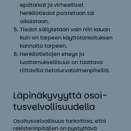
epätarkat ja virheelliset
henkilötiedot poistetaan tai
oikaistaan.
Tiedot säilytetään vain niin kauan
kuin on tarpeen käyttötarkoituksen
kannalta tarpeen.
Henkilötietojen eheys ja
luottamuksellisuus on taattava
riittävillä tietoturvatoimenpiteillä.
Lä­pi­nä­ky­vyyt­tä osoi­
tus­vel­vol­li­suu­del­la
Osoitusvelvollisuus
tarkoittaa, että
rekisterinpitäjien on pystyttävä