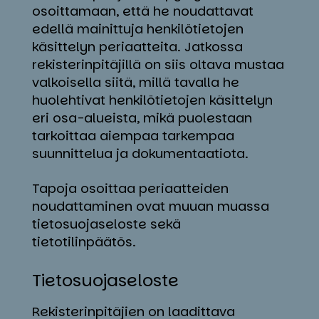
osoittamaan, että he noudattavat
edellä mainittuja henkilötietojen
käsittelyn periaatteita. Jatkossa
rekisterinpitäjillä on siis oltava mustaa
valkoisella siitä, millä tavalla he
huolehtivat henkilötietojen käsittelyn
eri osa-alueista, mikä puolestaan
tarkoittaa aiempaa tarkempaa
suunnittelua ja dokumentaatiota.
Tapoja osoittaa periaatteiden
noudattaminen ovat muuan muassa
tietosuojaseloste sekä
tietotilinpäätös.
Tie­to­suo­ja­se­los­te
Rekisterinpitäjien on laadittava