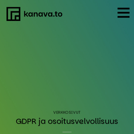
Skip
to
content
VERKKOSIVUT
GDPR ja osoi­tus­vel­vol­li­suus