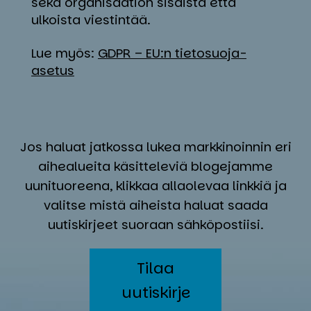
sekä organisaation sisäistä että
ulkoista viestintää.
Lue myös:
GDPR – EU:n tietosuoja-
asetus
Jos haluat jatkossa lukea markkinoinnin eri
aihealueita käsitteleviä blogejamme
uunituoreena, klikkaa allaolevaa linkkiä ja
valitse mistä aiheista haluat saada
uutiskirjeet suoraan sähköpostiisi.
Tilaa
uutiskirje