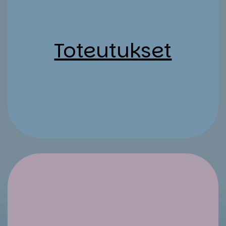
To­teu­tuk­set