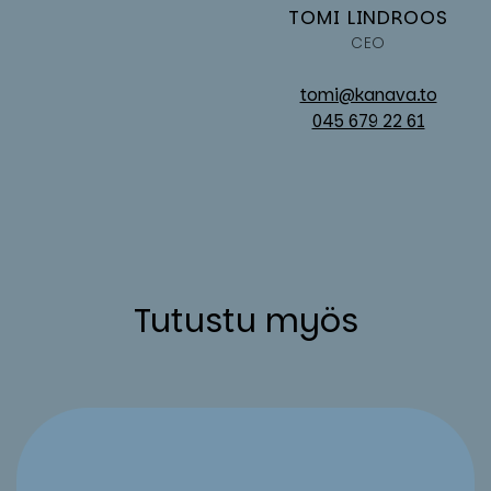
TO­MI LIND­ROOS
CEO
tomi@kanava.to
045 679 22 61
Tu­tus­tu myös