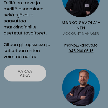
Teillä on tarve ja
meillä osaaminen
sekä työkalut
saavuttaa
MAR­KO SA­VO­LAI­
markkinoinnille
NEN
asetetut tavoitteet.
AC­COUNT MA­NA­GER
Ollaan yhteyksissä ja
marko@kanava.to
katsotaan miten
045 260 06 16
voimme auttaa.
VARAA
AIKA