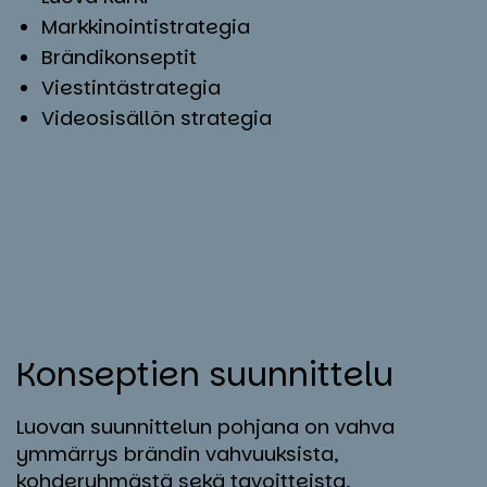
Markkinointistrategia
Brändikonseptit
Viestintästrategia
Videosisällön strategia
Kon­sep­tien suun­nit­te­lu
Luovan suunnittelun pohjana on vahva
ymmärrys brändin vahvuuksista,
kohderyhmästä sekä tavoitteista.