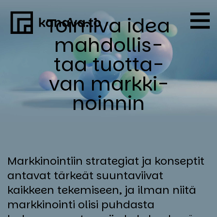
Skip
Toi­mi­va idea
to
content
mah­dol­lis­
taa tuot­ta­
van mark­ki­
noin­nin
Markkinointiin strategiat ja konseptit
antavat tärkeät suuntaviivat
kaikkeen tekemiseen, ja ilman niitä
markkinointi olisi puhdasta