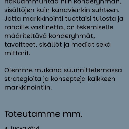
hakuammuntaa niin kohderyhmän,
sisältöjen kuin kanavienkin suhteen.
Jotta markkinointi tuottaisi tulosta ja
rahoille vastinetta, on tekemiselle
määriteltävä kohderyhmät,
tavoitteet, sisällöt ja mediat sekä
mittarit.
Olemme mukana suunnittelemassa
strategioita ja konsepteja kaikkeen
markkinointiin.
To­teu­tam­me mm.
Luova kärki