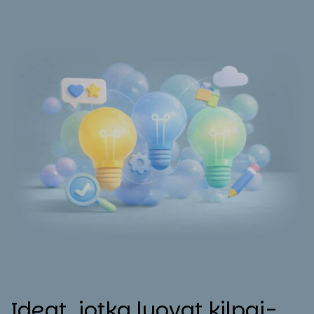
Ideat, jot­ka luo­vat kil­pai­