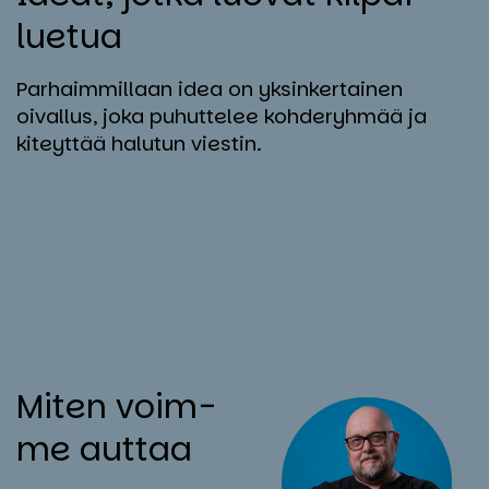
lue­tua
Parhaimmillaan idea on yksinkertainen
oivallus, joka puhuttelee kohderyhmää ja
kiteyttää halutun viestin.
Mi­ten voim­
me aut­taa