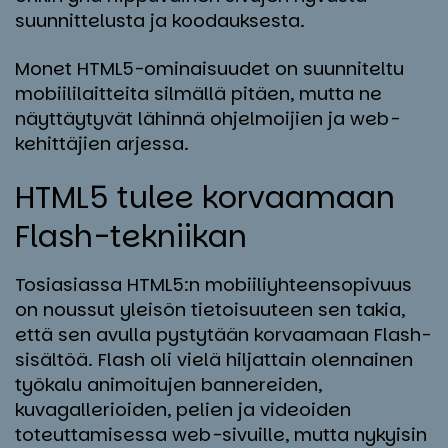
suunnittelusta ja koodauksesta.
Monet HTML5-ominaisuudet on suunniteltu
mobiililaitteita silmällä pitäen, mutta ne
näyttäytyvät lähinnä ohjelmoijien ja web-
kehittäjien arjessa.
HTML5 tu­lee kor­vaa­maan
Flash-tek­nii­kan
Tosiasiassa HTML5:n mobiiliyhteensopivuus
on noussut yleisön tietoisuuteen sen takia,
että sen avulla pystytään korvaamaan Flash-
sisältöä. Flash oli vielä hiljattain olennainen
työkalu animoitujen bannereiden,
kuvagallerioiden, pelien ja videoiden
toteuttamisessa web-sivuille, mutta nykyisin