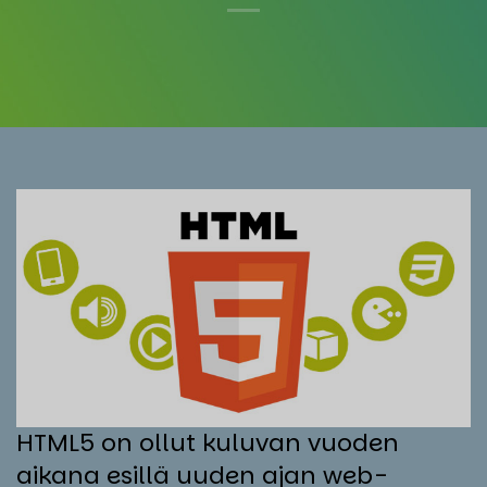
HTML5 on ollut kuluvan vuoden
aikana esillä uuden ajan web-