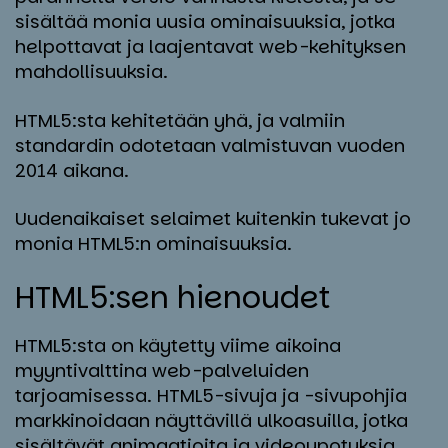
sisältää monia uusia ominaisuuksia, jotka
helpottavat ja laajentavat web-kehityksen
mahdollisuuksia.
HTML5:sta kehitetään yhä, ja valmiin
standardin odotetaan valmistuvan vuoden
2014 aikana.
Uudenaikaiset selaimet kuitenkin tukevat jo
monia HTML5:n ominaisuuksia.
HTML5:sen hie­nou­det
HTML5:sta on käytetty viime aikoina
myyntivalttina web-palveluiden
tarjoamisessa. HTML5-sivuja ja -sivupohjia
markkinoidaan näyttävillä ulkoasuilla, jotka
sisältävät animaatioita ja videoupotuksia.