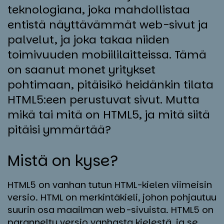
teknologiana, joka mahdollistaa
entistä näyttävämmät web-sivut ja
palvelut, ja joka takaa niiden
toimivuuden mobiililaitteissa. Tämä
on saanut monet yritykset
pohtimaan, pitäisikö heidänkin tilata
HTML5:een perustuvat sivut. Mutta
mikä tai mitä on HTML5, ja mitä siitä
pitäisi ymmärtää?
Mis­tä on ky­se?
HTML5 on vanhan tutun HTML-kielen viimeisin
versio. HTML on merkintäkieli, johon pohjautuu
suurin osa maailman web-sivuista. HTML5 on
paranneltu versio vanhasta kielestä, ja se