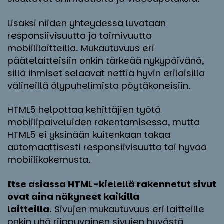
Lisäksi niiden yhteydessä luvataan
responsiivisuutta ja toimivuutta
mobiililaitteilla. Mukautuvuus eri
päätelaitteisiin onkin tärkeää nykypäivänä,
sillä ihmiset selaavat nettiä hyvin erilaisilla
välineillä älypuhelimista pöytäkoneisiin.
HTML5 helpottaa kehittäjien työtä
mobiilipalveluiden rakentamisessa, mutta
HTML5 ei yksinään kuitenkaan takaa
automaattisesti responsiivisuutta tai hyvää
mobiilikokemusta.
Itse asiassa HTML-kielellä rakennetut sivut
ovat aina näkyneet kaikilla
laitteilla.
Sivujen mukautuvuus eri laitteille
onkin yhä riippuvainen sivujen hyvästä