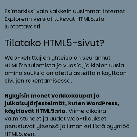
Esimerkiksi vain kaikkein uusimmat Internet
Explorerin versiot tukevat HTML5:sta
luotettavasti.
Ti­la­ta­ko HTML5-si­vut?
Web-kehittäjien yhteisö on seurannut
HTML5:n tulemista jo vuosia, ja kielen uusia
ominaisuuksia on otettu asteittain käyttöön
sivujen rakentamisessa.
Nykyisin monet verkkokaupat ja
julkaisujärjestelmät, kuten WordPress,
käyttävät HTML5:sta
. Viime aikoina
valmistuneet ja uudet web-tilaukset
perustuvat yleensä jo ilman erillistä pyyntöä
HTML5:een.