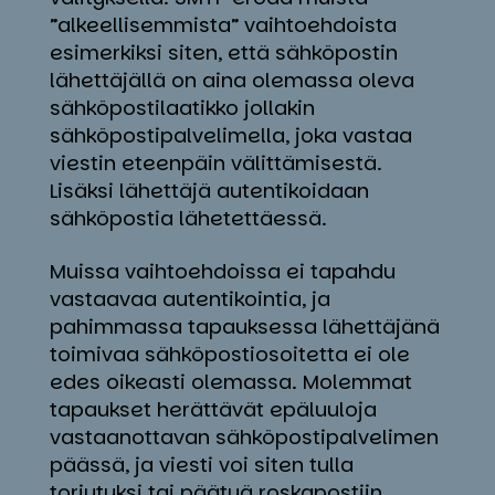
”alkeellisemmista” vaihtoehdoista
esimerkiksi siten, että sähköpostin
lähettäjällä on aina olemassa oleva
sähköpostilaatikko jollakin
sähköpostipalvelimella, joka vastaa
viestin eteenpäin välittämisestä.
Lisäksi lähettäjä autentikoidaan
sähköpostia lähetettäessä.
Muissa vaihtoehdoissa ei tapahdu
vastaavaa autentikointia, ja
pahimmassa tapauksessa lähettäjänä
toimivaa sähköpostiosoitetta ei ole
edes oikeasti olemassa. Molemmat
tapaukset herättävät epäluuloja
vastaanottavan sähköpostipalvelimen
päässä, ja viesti voi siten tulla
torjutuksi tai päätyä roskapostiin.