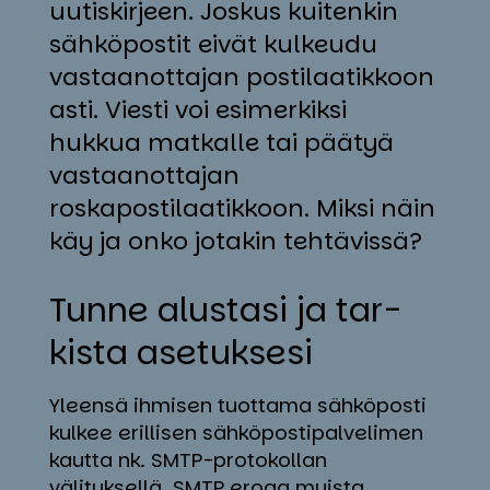
uutiskirjeen. Joskus kuitenkin
sähköpostit eivät kulkeudu
vastaanottajan postilaatikkoon
asti. Viesti voi esimerkiksi
hukkua matkalle tai päätyä
vastaanottajan
roskapostilaatikkoon. Miksi näin
käy ja onko jotakin tehtävissä?
Tun­ne alus­ta­si ja tar­
kis­ta ase­tuk­se­si
Yleensä ihmisen tuottama sähköposti
kulkee erillisen sähköpostipalvelimen
kautta nk. SMTP-protokollan
välityksellä. SMTP eroaa muista