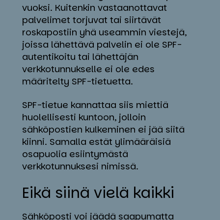
vuoksi. Kuitenkin vastaanottavat
palvelimet torjuvat tai siirtävät
roskapostiin yhä useammin viestejä,
joissa lähettävä palvelin ei ole SPF-
autentikoitu tai lähettäjän
verkkotunnukselle ei ole edes
määritelty SPF-tietuetta.
SPF-tietue kannattaa siis miettiä
huolellisesti kuntoon, jolloin
sähköpostien kulkeminen ei jää siitä
kiinni. Samalla estät ylimääräisiä
osapuolia esiintymästä
verkkotunnuksesi nimissä.
Ei­kä sii­nä vie­lä kaik­ki
Sähköposti voi jäädä saapumatta