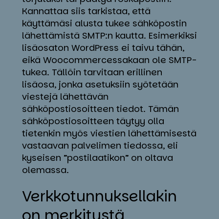
Kannattaa siis tarkistaa, että
käyttämäsi alusta tukee sähköpostin
lähettämistä SMTP:n kautta. Esimerkiksi
lisäosaton WordPress ei taivu tähän,
eikä Woocommercessakaan ole SMTP-
tukea. Tällöin tarvitaan erillinen
lisäosa, jonka asetuksiin syötetään
viestejä lähettävän
sähköpostiosoitteen tiedot. Tämän
sähköpostiosoitteen täytyy olla
tietenkin myös viestien lähettämisestä
vastaavan palvelimen tiedossa, eli
kyseisen ”postilaatikon” on oltava
olemassa.
Verk­ko­tun­nuk­sel­la­kin
on mer­ki­tys­tä