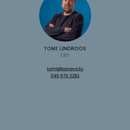
TO­MI LIND­ROOS
CEO
tomi@kanava.to
045 679 2261