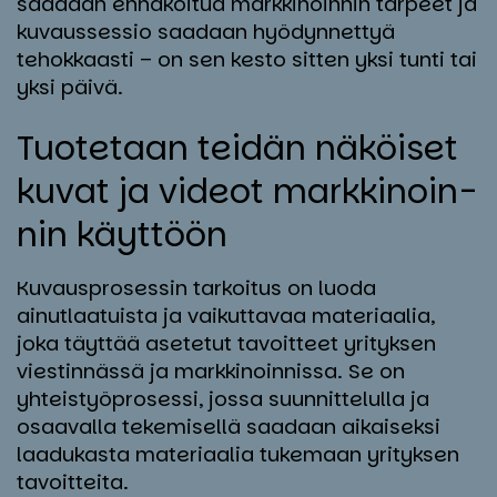
saadaan ennakoitua markkinoinnin tarpeet ja
kuvaussessio saadaan hyödynnettyä
tehokkaasti – on sen kesto sitten yksi tunti tai
yksi päivä.
Tuo­te­taan tei­dän nä­köi­set
ku­vat ja vi­deot mark­ki­noin­
nin käyt­töön
Kuvausprosessin tarkoitus on luoda
ainutlaatuista ja vaikuttavaa materiaalia,
joka täyttää asetetut tavoitteet yrityksen
viestinnässä ja markkinoinnissa. Se on
yhteistyöprosessi, jossa suunnittelulla ja
osaavalla tekemisellä saadaan aikaiseksi
laadukasta materiaalia tukemaan yrityksen
tavoitteita.