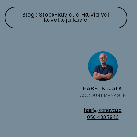
Blogi: Stock-kuvia, ai-kuvia vai
kuvattuja kuvia
HAR­RI KU­JA­LA
AC­COUNT MA­NA­GER
harri@kanava.to
050 433 7943