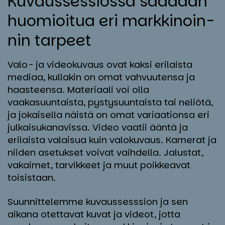
Ku­vaus­ses­sios­sa saa­daan
huo­mioi­tua eri mark­ki­noin­
nin tar­peet
Valo- ja videokuvaus ovat kaksi erilaista
mediaa, kullakin on omat vahvuutensa ja
haasteensa. Materiaali voi olla
vaakasuuntaista, pystysuuntaista tai neliötä,
ja jokaisella näistä on omat variaationsa eri
julkaisukanavissa. Video vaatii ääntä ja
erilaista valaisua kuin valokuvaus. Kamerat ja
niiden asetukset voivat vaihdella. Jalustat,
vakaimet, tarvikkeet ja muut poikkeavat
toisistaan.
Suunnittelemme kuvaussesssion ja sen
aikana otettavat kuvat ja videot, jotta