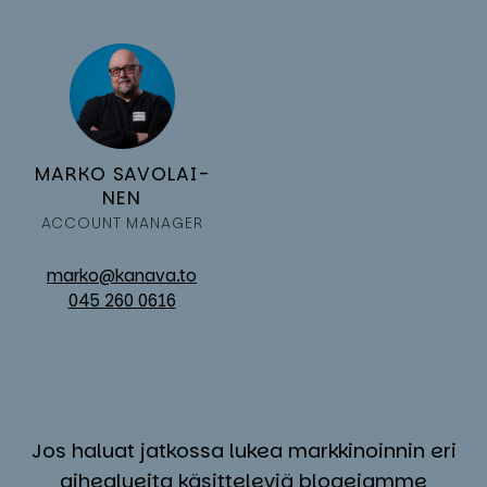
MAR­KO SA­VO­LAI­
NEN
AC­COUNT MA­NA­GER
marko@kanava.to
045 260 0616
Jos haluat jatkossa lukea markkinoinnin eri
aihealueita käsitteleviä blogejamme