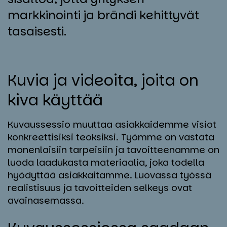
markkinointi ja brändi kehittyvät
tasaisesti.
Ku­via ja vi­deoi­ta, joi­ta on
ki­va käyt­tää
Kuvaussessio muuttaa asiakkaidemme visiot
konkreettisiksi teoksiksi. Työmme on vastata
monenlaisiin tarpeisiin ja tavoitteenamme on
luoda laadukasta materiaalia, joka todella
hyödyttää asiakkaitamme. Luovassa työssä
realistisuus ja tavoitteiden selkeys ovat
avainasemassa.