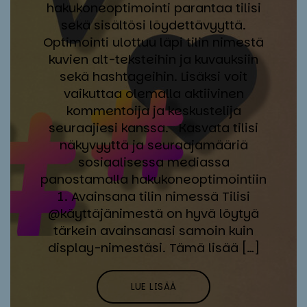
hakukoneoptimointi parantaa tilisi
sekä sisältösi löydettävyyttä.
Optimointi ulottuu läpi tilin nimestä
kuvien alt-teksteihin ja kuvauksiin
sekä hashtageihin. Lisäksi voit
vaikuttaa olemalla aktiivinen
kommentoija ja keskustelija
seuraajiesi kanssa. Kasvata tilisi
näkyvyyttä ja seuraajamääriä
sosiaalisessa mediassa
panostamalla hakukoneoptimointiin
1. Avainsana tilin nimessä Tilisi
@käyttäjänimestä on hyvä löytyä
tärkein avainsanasi samoin kuin
display-nimestäsi. Tämä lisää […]
LUE LISÄÄ