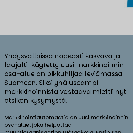
Yhdysvalloissa nopeasti kasvava ja
laajalti käytetty uusi markkinoinnin
osa-alue on pikkuhiljaa leviämässä
Suomeen. Siksi yhä useampi
markkinoinnista vastaava miettii nyt
otsikon kysymystä.
Markkinointiautomaatio on uusi markkinoinnin
osa-alue, joka helpottaa
myyntiorganisaation työtaakkaa. Ensin sen