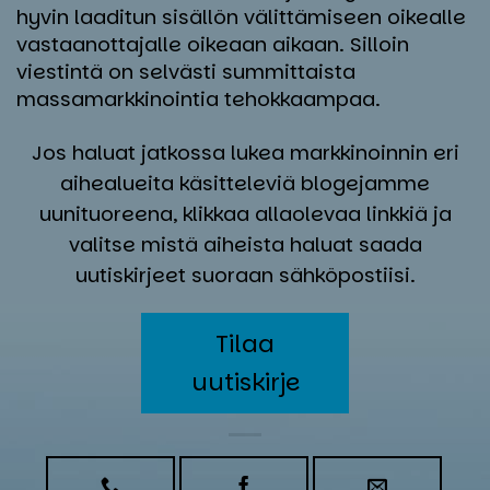
hyvin laaditun sisällön välittämiseen oikealle
vastaanottajalle oikeaan aikaan. Silloin
viestintä on selvästi summittaista
massamarkkinointia tehokkaampaa.
Jos haluat jatkossa lukea markkinoinnin eri
aihealueita käsitteleviä blogejamme
uunituoreena, klikkaa allaolevaa linkkiä ja
valitse mistä aiheista haluat saada
uutiskirjeet suoraan sähköpostiisi.
Tilaa
uutiskirje