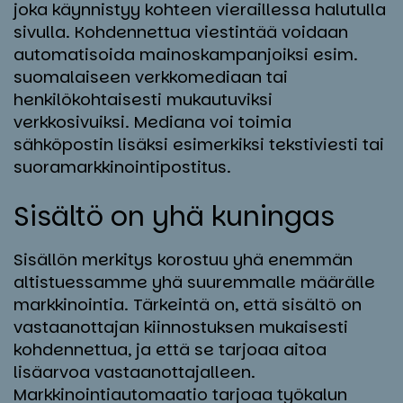
joka käynnistyy kohteen vieraillessa halutulla
sivulla. Kohdennettua viestintää voidaan
automatisoida mainoskampanjoiksi esim.
suomalaiseen verkkomediaan tai
henkilökohtaisesti mukautuviksi
verkkosivuiksi. Mediana voi toimia
sähköpostin lisäksi esimerkiksi tekstiviesti tai
suoramarkkinointipostitus.
Si­säl­tö on yhä ku­nin­gas
Sisällön merkitys korostuu yhä enemmän
altistuessamme yhä suuremmalle määrälle
markkinointia. Tärkeintä on, että sisältö on
vastaanottajan kiinnostuksen mukaisesti
kohdennettua, ja että se tarjoaa aitoa
lisäarvoa vastaanottajalleen.
Markkinointiautomaatio tarjoaa työkalun