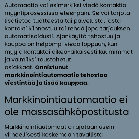
Automaatio voi esimerkiksi viedä kontaktia
myyntiprosessissa eteenpäin. Se voi tarjota
lisätietoa tuotteesta tai palvelusta, josta
kontakti kiinnostuu tai tehdä jopa tarjouksen
automatisoidusti. Ajankäyttö tehostuu ja
kauppa on helpompi viedä loppuun, kun
myyjä kontaktoi oikea-aikaisesti kuumimmat
ja valmiiksi taustoitetut
asiakkaat.
Onnistunut
markkinointiautomaatio tehostaa
viestintää ja lisää kauppaa.
Mark­ki­noin­tiau­to­maa­tio ei
ole mas­sa­säh­kö­pos­ti­tus­ta
Markkinointiautomaatio rajataan usein
virheellisesti koskemaan tavallista