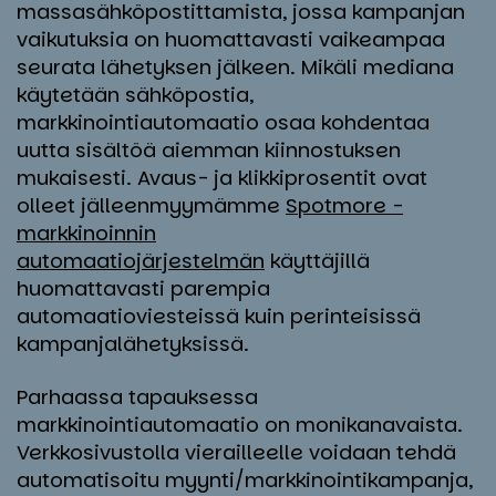
massasähköpostittamista, jossa kampanjan
vaikutuksia on huomattavasti vaikeampaa
seurata lähetyksen jälkeen. Mikäli mediana
käytetään sähköpostia,
markkinointiautomaatio osaa kohdentaa
uutta sisältöä aiemman kiinnostuksen
mukaisesti. Avaus- ja klikkiprosentit ovat
olleet jälleenmyymämme
Spotmore -
markkinoinnin
automaatiojärjestelmän
käyttäjillä
huomattavasti parempia
automaatioviesteissä kuin perinteisissä
kampanjalähetyksissä.
Parhaassa tapauksessa
markkinointiautomaatio on monikanavaista.
Verkkosivustolla vierailleelle voidaan tehdä
automatisoitu myynti/markkinointikampanja,